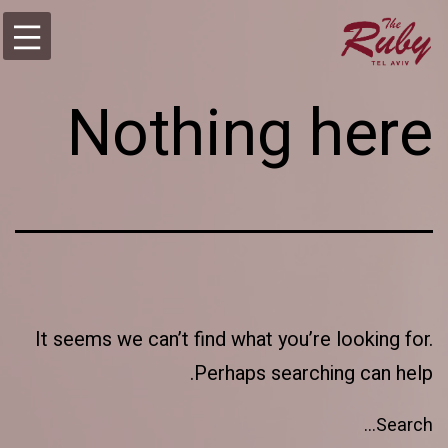
Ski
מלון
t
רובי
תל
conten
Nothing here
אביב
It seems we can’t find what you’re looking for.
Perhaps searching can help.
Search…